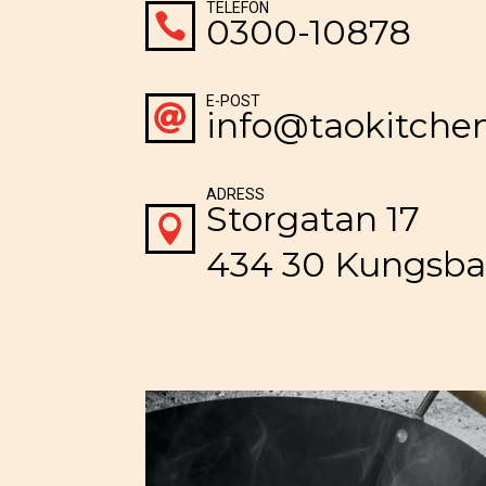
TELEFON

0300-10878
E-POST

info@taokitchen
ADRESS
Storgatan 17

434 30 Kungsb