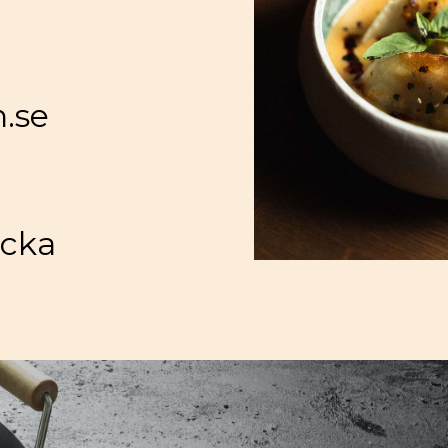
.se
acka